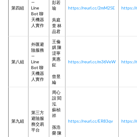
—
彭若
第四組
Line
https://reurl.cc/2mM25E
https:/
瑜
Bot 聊
天機器
吳庭
人實作
萱 林
品君
王倫
外匯避
娸 陳
險服務
湜寧
—
黃惠
第八組
Line
https://reurl.cc/m36VeW
https:/
鉦
Bot 聊
天機器
曾昱
人實作
綸
周心
誼 閻
泓
蘇楨
第三方
祥
避險服
第九組
https://reurl.cc/ER83qv
https://
務交易
孫浩
平台
榮 陳