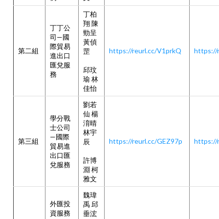
丁柏
翔 陳
丁丁公
勁呈
司—國
黃偵
際貿易
第二組
https://reurl.cc/V1prkQ
https://
罡
進出口
匯兌服
邱玟
務
瑜 林
佳怡
劉若
仙 楊
學分戰
淯晴
士公司
林宇
—國際
第三組
https://reurl.cc/GEZ97p
https://
辰
貿易進
出口匯
許博
兌服務
淵 柯
雅文
魏瑋
外匯投
禹 邱
資服務
垂浤