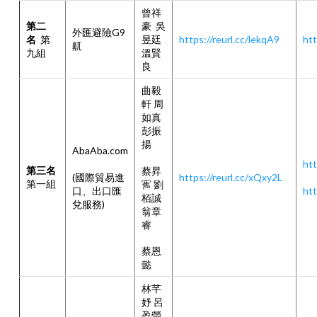
曾祥
第二
豪 吳
外匯避險G9
名
第
昱廷
https://reurl.cc/lekqA9
htt
鼿
九組
溫賢
良
曲毅
軒 周
如真
彭振
揚
AbaAba.com
htt
第三名
蔡昇
(國際貿易進
https://reurl.cc/xQxy2L
第一組
寯 劉
口、出口匯
htt
栢誠
兌服務)
翁章
睿
蔡恩
懿
林芊
妤 呂
盈瑩