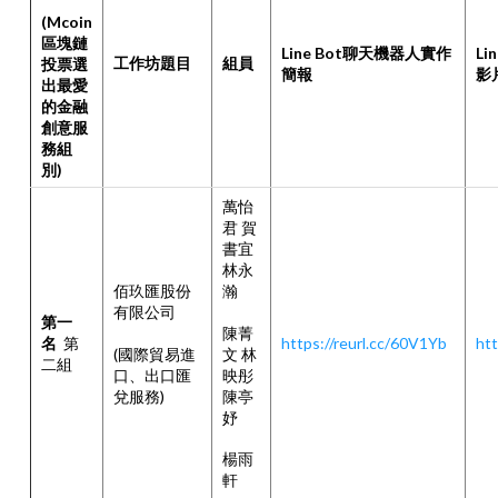
(Mcoin
區塊鏈
Line Bot聊天機器人實作
L
工作坊題目
組員
投票選
簡報
影
出最愛
的金融
創意服
務組
別)
萬怡
君 賀
書宜
林永
佰玖匯股份
瀚
有限公司
第一
陳菁
名
第
https://reurl.cc/60V1Yb
htt
(國際貿易進
文 林
二組
口、出口匯
映彤
兌服務)
陳亭
妤
楊雨
軒