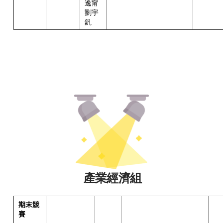
逸甯
劉宇
釩
產業經濟組
期末競
賽