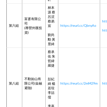
林本
源 蔡
呂浤
富婆有限公
蔡易
htt
司
第六組
https://reurl.cc/QbnyAo
宸
(專營外匯投
htt
資)
劉尚
勳 黃
昱綺
蔡承
佑 朱
哲緯
羅捷
不動如山有
彭紀
第八組
限公司(金融
https://reurl.cc/2mM29m
htt
綺 楊
避險)
若瑄
李喆
儒
李嘉