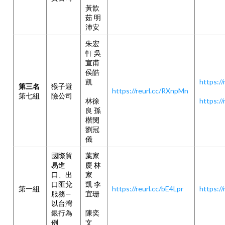
黃歆
茹 明
沛安
朱宏
軒 吳
宣甫
侯皓
凱
https://
第三名
猴子避
https://reurl.cc/RXnpMn
第七組
險公司
林徐
https://
良 孫
楷閔
劉冠
儀
國際貿
葉家
易進
慶 林
口、出
家
口匯兌
凱 李
第一組
https://reurl.cc/bE4Lpr
https://
服務—
宜珊
以台灣
陳奕
銀行為
文
例