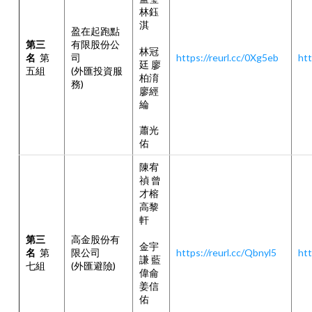
林鈺
淇
盈在起跑點
第三
有限股份公
林冠
名
第
司
https://reurl.cc/0Xg5eb
htt
廷 廖
五組
(外匯投資服
柏淯
務)
廖經
綸
蕭光
佑
陳宥
禎 曾
才榕
高黎
軒
第三
高金股份有
金宇
名
第
限公司
https://reurl.cc/Qbnyl5
htt
謙 藍
七組
(外匯避險)
偉侖
姜信
佑