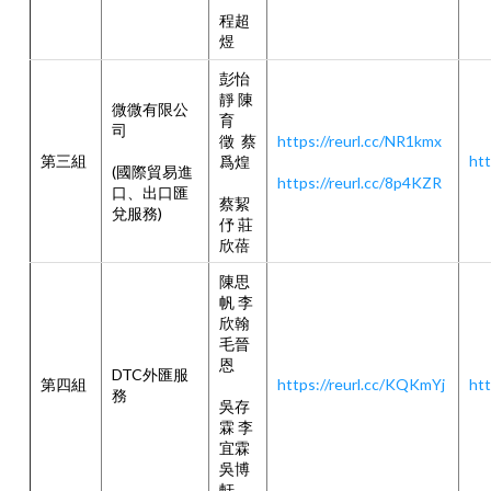
程超
煜
彭怡
靜 陳
微微有限公
育
司
徵 蔡
https://reurl.cc/NR1kmx
第三組
htt
爲煌
(國際貿易進
https://reurl.cc/8p4KZR
口、出口匯
蔡絜
兌服務)
伃 莊
欣蓓
陳思
帆 李
欣翰
毛晉
恩
DTC外匯服
第四組
https://reurl.cc/KQKmYj
htt
務
吳存
霖 李
宜霖
吳博
軒