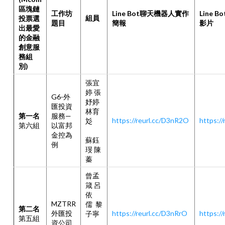
區塊鏈
工作坊
Line Bot聊天機器人實作
Line 
組員
投票選
題目
簡報
影片
出最愛
的金融
創意服
務組
別)
張宜
婷 張
G6-外
妤婷
匯投資
林育
第一名
服務—
https://reurl.cc/D3nR2O
https:/
彣
第六組
以富邦
金控為
蘇鈺
例
琝 陳
蓁
曾孟
箴 呂
依
MZTRR
儒 黎
第二名
外匯投
https://reurl.cc/D3nRrO
https:/
子寧
第五組
資公司